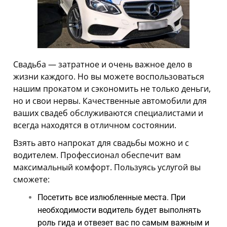
АРЕНДА АВТО С ВЫКУПОМ
ТЕХПОМОЩЬ
АРЕНДА АВТО С ВОДИТЕЛЕМ
АРЕНДА АВТОМОБИЛЕЙ НА СВАДЬБУ
Свадьба — затратное и очень важное дело в
жизни каждого. Но вы можете воспользоваться
ТАРИФЫ
нашим прокатом и сэкономить не только деньги,
но и свои нервы. Качественные автомобили для
О НАС
ваших свадеб обслуживаются специалистами и
УСЛОВИЯ АРЕНДЫ
всегда находятся в отличном состоянии.
Взять авто напрокат для свадьбы можно и с
ОТЗЫВЫ
водителем. Профессионал обеспечит вам
АКЦИИ
максимальный комфорт. Пользуясь услугой вы
сможете:
КОНТАКТЫ
Посетить все излюбленные места. При
необходимости водитель будет выполнять
роль гида и отвезет вас по самым важным и