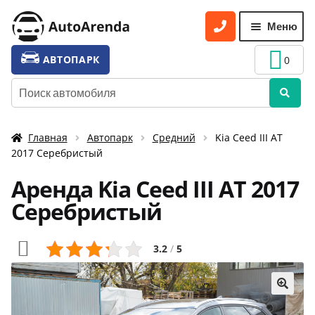
Перейти
Перейти
Меню
к
к
навигации
содержимому
УСЛУГИ
Разве
АВТОПАРК
0
вложе
ТАРИФЫ
Искать:
меню
О НАС
Главная
Автопарк
Средний
Kia Ceed III AT
УСЛОВИЯ АРЕНДЫ
2017 Серебристый
ОТЗЫВЫ
Аренда Kia Ceed III AT 2017
АКЦИИ
Серебристый
КОНТАКТЫ
3.2
/
5
🔍